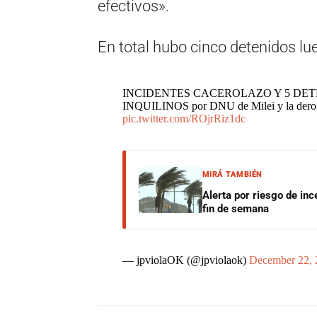
efectivos».
En total hubo cinco detenidos lue
INCIDENTES CACEROLAZO Y 5 DETENID
INQUILINOS por DNU de Milei y la deroga
pic.twitter.com/ROjrRiz1dc
MIRÁ TAMBIÉN
Alerta por riesgo de inc
fin de semana
— jpviolaOK (@jpviolaok)
December 22, 