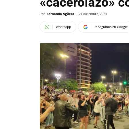
«cacerolazo» co
Por
Fernando Agüero
-
21 diciembre, 2023
WhatsApp
+ Seguinos en Google