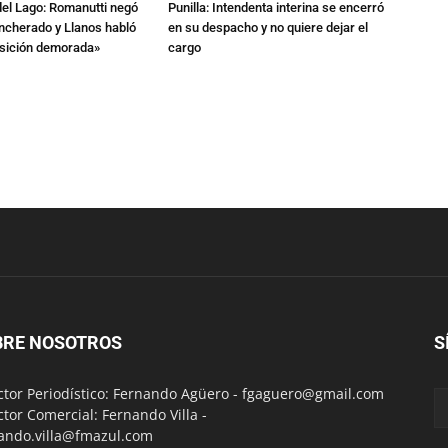
del Lago: Romanutti negó
Punilla: Intendenta interina se encerró
ncherado y Llanos habló
en su despacho y no quiere dejar el
nsición demorada»
cargo
BRE NOSOTROS
S
ctor Periodístico: Fernando Agüero -
fgaguero@gmail.com
ctor Comercial: Fernando Villa -
ando.villa@fmazul.com