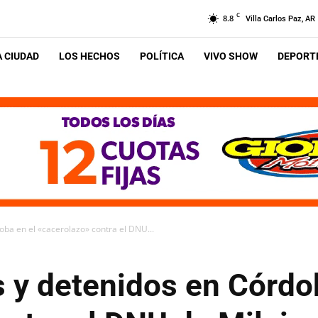
C
8.8
Villa Carlos Paz, AR
A CIUDAD
LOS HECHOS
POLÍTICA
VIVO SHOW
DEPORTE
oba en el «cacerolazo» contra el DNU...
 y detenidos en Córdo