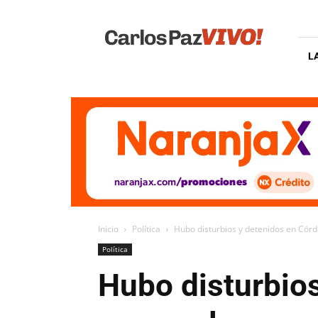
Carlos
Paz
Vivo
L
Inicio
Política
Hubo disturbios y detenidos en Córd
Política
Hubo disturbios