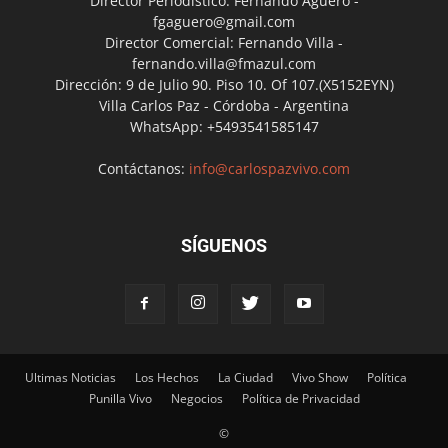
Director Periodístico: Fernando Agüero -
fgaguero@gmail.com
Director Comercial: Fernando Villa -
fernando.villa@fmazul.com
Dirección: 9 de Julio 90. Piso 10. Of 107.(X5152EYN)
Villa Carlos Paz - Córdoba - Argentina
WhatsApp: +5493541585147
Contáctanos:
info@carlospazvivo.com
SÍGUENOS
Ultimas Noticias
Los Hechos
La Ciudad
Vivo Show
Política
Punilla Vivo
Negocios
Política de Privacidad
©