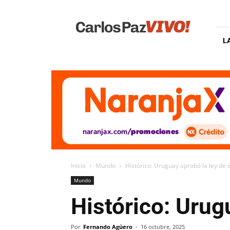
Carlos
Paz
Vivo
L
Inicio
Mundo
Histórico: Uruguay aprobó la ley de 
Mundo
Histórico: Urug
Por
Fernando Agüero
-
16 octubre, 2025