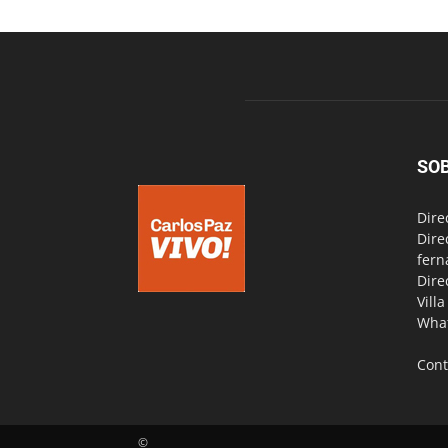
SO
Dire
Dire
fern
Dire
Vill
Wha
Cont
©