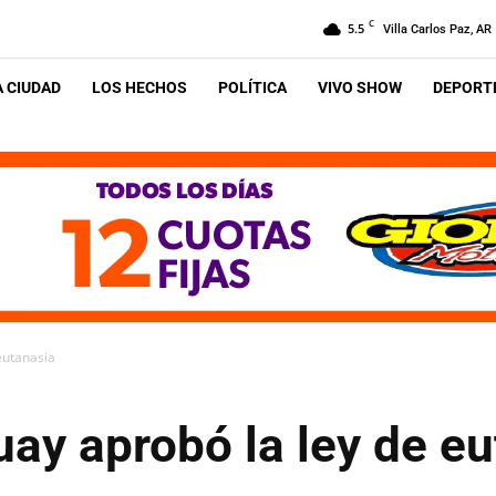
C
5.5
Villa Carlos Paz, AR
A CIUDAD
LOS HECHOS
POLÍTICA
VIVO SHOW
DEPORTE
eutanasia
uay aprobó la ley de e