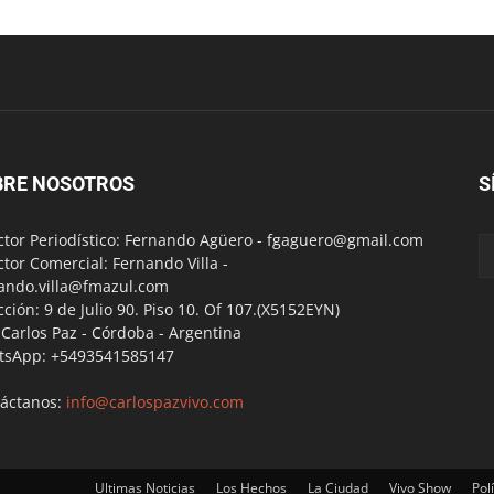
BRE NOSOTROS
S
ctor Periodístico: Fernando Agüero -
fgaguero@gmail.com
ctor Comercial: Fernando Villa -
ando.villa@fmazul.com
cción: 9 de Julio 90. Piso 10. Of 107.(X5152EYN)
a Carlos Paz - Córdoba - Argentina
tsApp: +5493541585147
áctanos:
info@carlospazvivo.com
Ultimas Noticias
Los Hechos
La Ciudad
Vivo Show
Polí