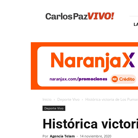
Carlos
Paz
Vivo
L
Inicio
Deporte Vivo
Histórica victoria de Los Pumas
Deporte Vivo
Histórica victo
Por
Agencia Telam
-
14 noviembre, 2020