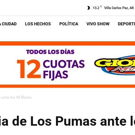
C
13.2
Villa Carlos Paz, AR
A CIUDAD
LOS HECHOS
POLÍTICA
VIVO SHOW
DEPORTE
 ante los All Blacks
ria de Los Pumas ante l