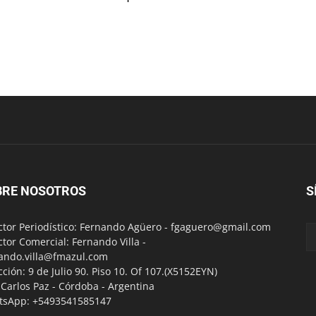
BRE NOSOTROS
S
ctor Periodístico: Fernando Agüero -
fgaguero@gmail.com
ctor Comercial: Fernando Villa -
ando.villa@fmazul.com
cción: 9 de Julio 90. Piso 10. Of 107.(X5152EYN)
a Carlos Paz - Córdoba - Argentina
tsApp: +5493541585147