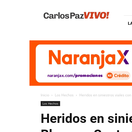
Carlos
Paz
Vivo
L
Inicio
Los Hechos
Heridos en siniestros viales con
Los Hechos
Heridos en sini