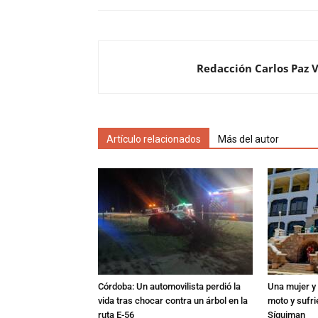
Redacción Carlos Paz 
Artículo relacionados
Más del autor
Córdoba: Un automovilista perdió la
Una mujer y 
vida tras chocar contra un árbol en la
moto y sufri
ruta E-56
Síquiman