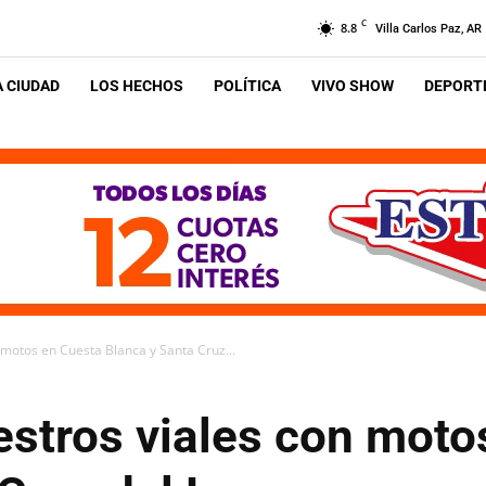
C
8.8
Villa Carlos Paz, AR
A CIUDAD
LOS HECHOS
POLÍTICA
VIVO SHOW
DEPORTE
 motos en Cuesta Blanca y Santa Cruz...
estros viales con moto