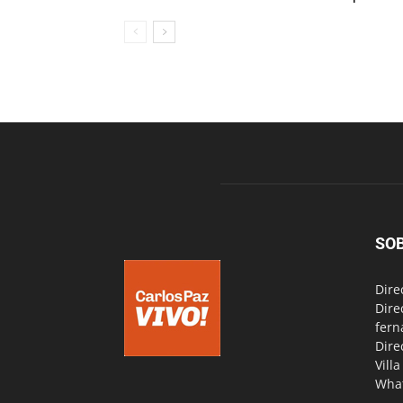
SO
Dire
Dire
fern
Dire
Vill
Wha