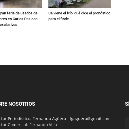
gran feria de usados de
Se viene el frío: qué dice el pronóstico
res en Carlos Paz con
para el finde
exclusivos
BRE NOSOTROS
S
ctor Periodístico: Fernando Agüero -
fgaguero@gmail.com
ctor Comercial: Fernando Villa -