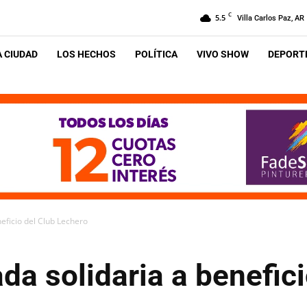
C
5.5
Villa Carlos Paz, AR
A CIUDAD
LOS HECHOS
POLÍTICA
VIVO SHOW
DEPORTE
eficio del Club Lechero
da solidaria a benefici