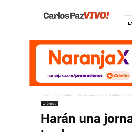
Carlos
Paz
Vivo
L
Inicio
La Ciudad
Harán una jornada solidaria a ben
La Ciudad
Harán una jorna