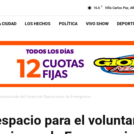
C
16.6
Villa Carlos Paz, A
A CIUDAD
LOS HECHOS
POLÍTICA
VIVO SHOW
DEPORTE
 voluntariado del Centro de Operaciones de Emergencia
espacio para el volunta