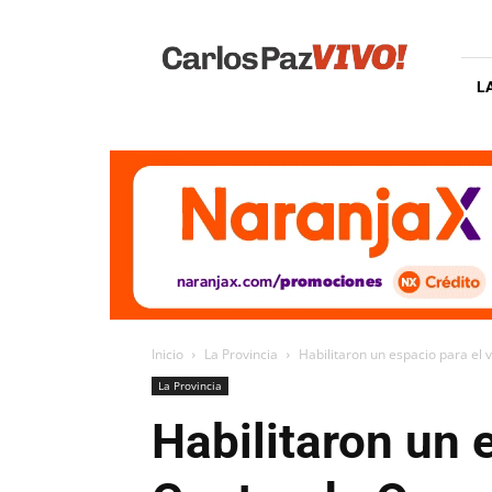
Carlos
Paz
Vivo
L
Inicio
La Provincia
Habilitaron un espacio para el
La Provincia
Habilitaron un 