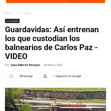
Inicio
La Ciudad
La Ciudad
Guardavidas: Así entrenan
los que custodian los
balnearios de Carlos Paz -
VIDEO
Por
Juan Alberto Pereyra
-
20 enero, 2021
WhatsApp
+ Seguinos en Google