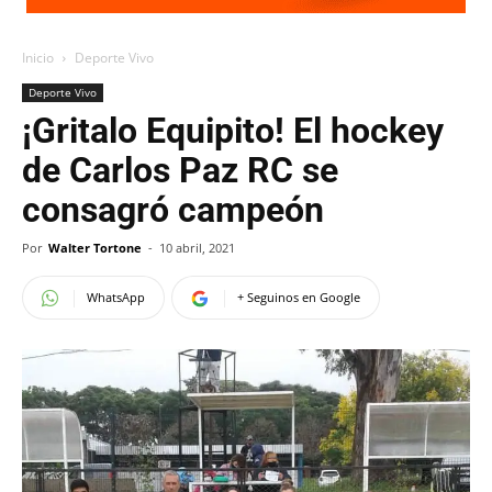
Inicio
Deporte Vivo
Deporte Vivo
¡Gritalo Equipito! El hockey
de Carlos Paz RC se
consagró campeón
Por
Walter Tortone
-
10 abril, 2021
WhatsApp
+ Seguinos en Google