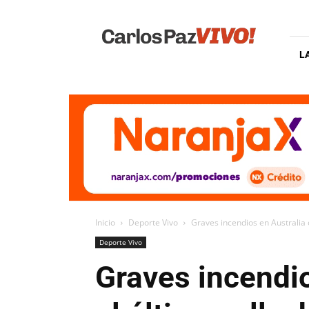
Carlos
Paz
Vivo
L
Inicio
Deporte Vivo
Graves incendios en Australia 
Deporte Vivo
Graves incendio