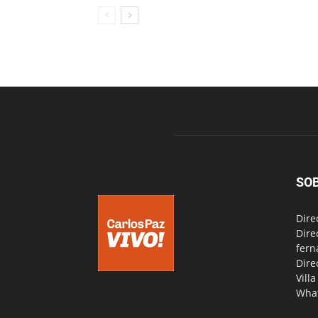
SO
Dire
Dire
fern
Dire
Vill
Wha