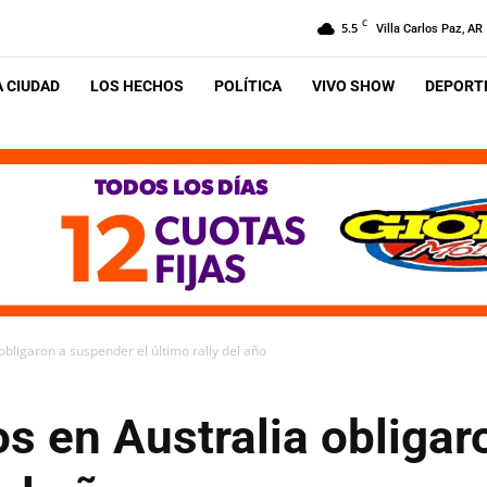
C
5.5
Villa Carlos Paz, AR
A CIUDAD
LOS HECHOS
POLÍTICA
VIVO SHOW
DEPORTE
obligaron a suspender el último rally del año
s en Australia obliga