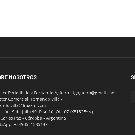
BRE NOSOTROS
S
ctor Periodístico: Fernando Agüero -
fgaguero@gmail.com
ctor Comercial: Fernando Villa -
ando.villa@fmazul.com
cción: 9 de Julio 90. Piso 10. Of 107.(X5152EYN)
a Carlos Paz - Córdoba - Argentina
tsApp: +5493541585147