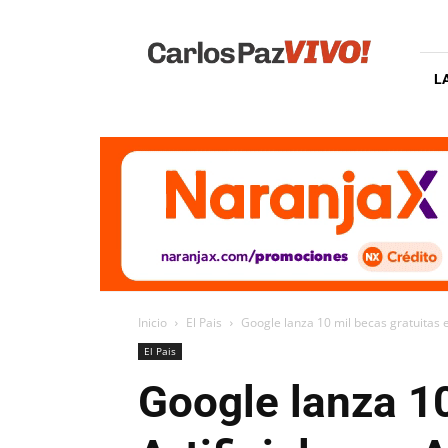
Carlos
Paz
Vivo
L
Inicio
El Pais
Google lanza 10 mil becas gratuitas en
El Pais
Google lanza 10