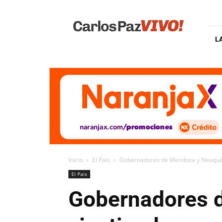
Carlos
Paz
Vivo
L
Inicio
El Pais
Gobernadores de Mendoza y Neuquén h
El Pais
Gobernadores 