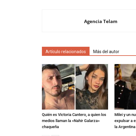
Agencia Telam
Artículo relacionados
Más del autor
Quién es Victoria Cantero, a quien los
Milei y un 
medios llaman la «Nahir Galarza»
expulsar a e
chaqueña
la Argentina