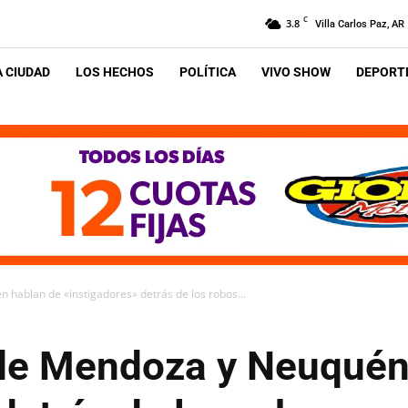
C
3.8
Villa Carlos Paz, AR
A CIUDAD
LOS HECHOS
POLÍTICA
VIVO SHOW
DEPORTE
ablan de «instigadores» detrás de los robos...
de Mendoza y Neuquén