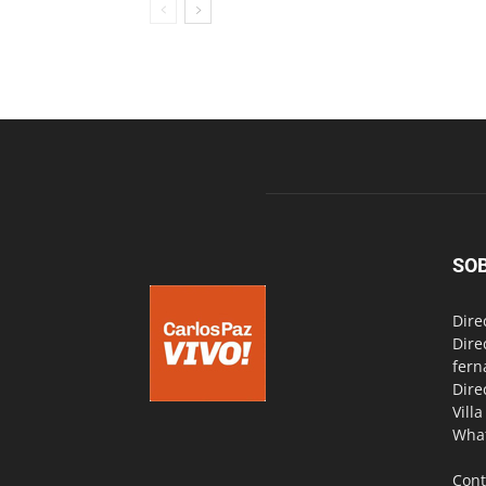
SO
Dire
Dire
fern
Dire
Vill
Wha
Cont