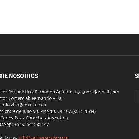
BRE NOSOTROS
S
ctor Periodístico: Fernando Agüero -
fgaguero@gmail.com
ctor Comercial: Fernando Villa -
ando.villa@fmazul.com
cción: 9 de Julio 90. Piso 10. Of 107.(X5152EYN)
a Carlos Paz - Córdoba - Argentina
tsApp: +5493541585147
áctanos:
info@carlospazvivo.com