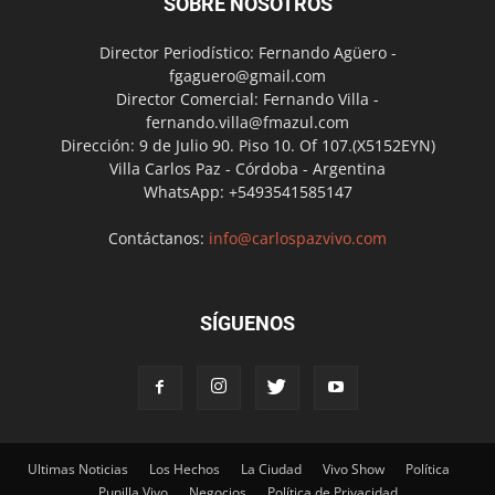
SOBRE NOSOTROS
Director Periodístico: Fernando Agüero -
fgaguero@gmail.com
Director Comercial: Fernando Villa -
fernando.villa@fmazul.com
Dirección: 9 de Julio 90. Piso 10. Of 107.(X5152EYN)
Villa Carlos Paz - Córdoba - Argentina
WhatsApp: +5493541585147
Contáctanos:
info@carlospazvivo.com
SÍGUENOS
Ultimas Noticias
Los Hechos
La Ciudad
Vivo Show
Política
Punilla Vivo
Negocios
Política de Privacidad