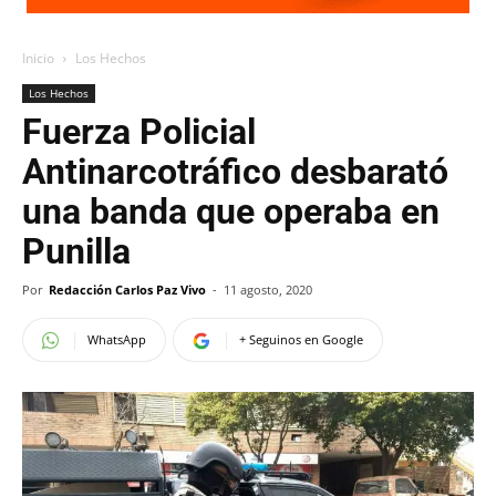
Inicio
Los Hechos
Los Hechos
Fuerza Policial
Antinarcotráfico desbarató
una banda que operaba en
Punilla
Por
Redacción Carlos Paz Vivo
-
11 agosto, 2020
WhatsApp
+ Seguinos en Google