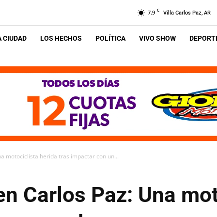
C
7.9
Villa Carlos Paz, AR
A CIUDAD
LOS HECHOS
POLÍTICA
VIVO SHOW
DEPORTE
 motociclista herida tras impactar con un...
n Carlos Paz: Una mot