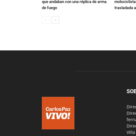
que andaban con una réplica de arma
motociclista
de fuego
trasladada 
SO
Dire
Dire
fern
Dire
Vill