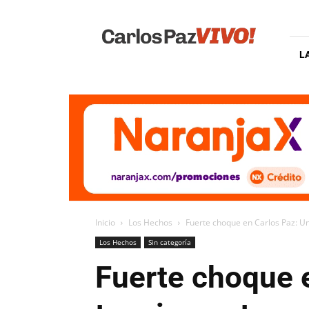
Carlos
Paz
Vivo
L
Inicio
Los Hechos
Fuerte choque en Carlos Paz: Una
Los Hechos
Sin categoría
Fuerte choque e