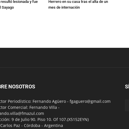
 resultó lesionada y fue
Herrero en su casa tras el alta de un
al Sayago
mes de internación
BRE NOSOTROS
S
ctor Periodístico: Fernando Agüero -
fgaguero@gmail.com
ctor Comercial: Fernando Villa -
ando.villa@fmazul.com
cción: 9 de Julio 90. Piso 10. Of 107.(X5152EYN)
a Carlos Paz - Córdoba - Argentina