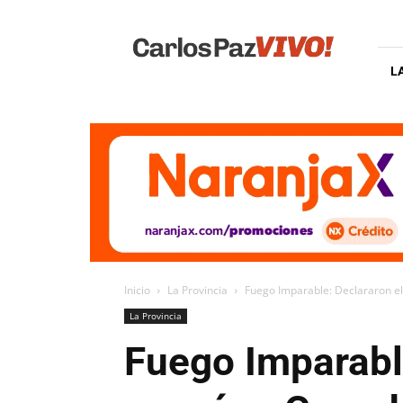
Carlos
Paz
Vivo
L
Inicio
La Provincia
Fuego Imparable: Declararon el
La Provincia
Fuego Imparable