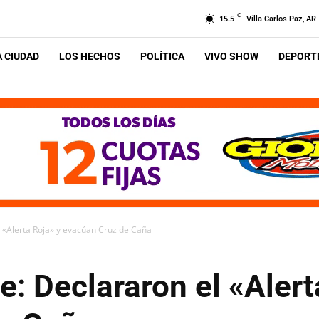
C
15.5
Villa Carlos Paz, AR
A CIUDAD
LOS HECHOS
POLÍTICA
VIVO SHOW
DEPORTE
 «Alerta Roja» y evacúan Cruz de Caña
: Declararon el «Alert