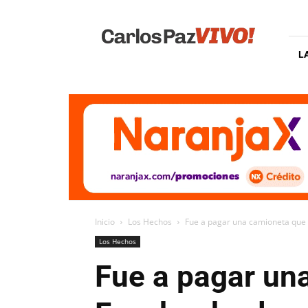
Carlos
Paz
Vivo
L
Inicio
Los Hechos
Fue a pagar una camioneta que 
Los Hechos
Fue a pagar un