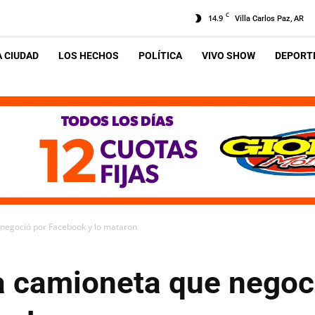
C
14.9
Villa Carlos Paz, AR
A CIUDAD
LOS HECHOS
POLÍTICA
VIVO SHOW
DEPORTE
negoció por Facebook y lo mataron
a camioneta que negoc