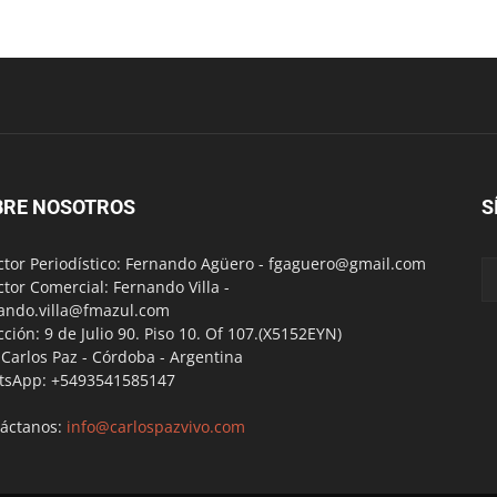
BRE NOSOTROS
S
ctor Periodístico: Fernando Agüero -
fgaguero@gmail.com
ctor Comercial: Fernando Villa -
ando.villa@fmazul.com
cción: 9 de Julio 90. Piso 10. Of 107.(X5152EYN)
a Carlos Paz - Córdoba - Argentina
tsApp: +5493541585147
áctanos:
info@carlospazvivo.com