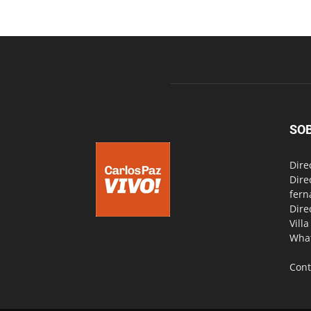
SO
Dire
Dire
fern
Dire
Vill
Wha
Cont