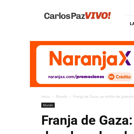
Carlos
Paz
Vivo
L
Inicio
Mundo
Franja de Gaza: un millón de palest
Mundo
Franja de Gaza: