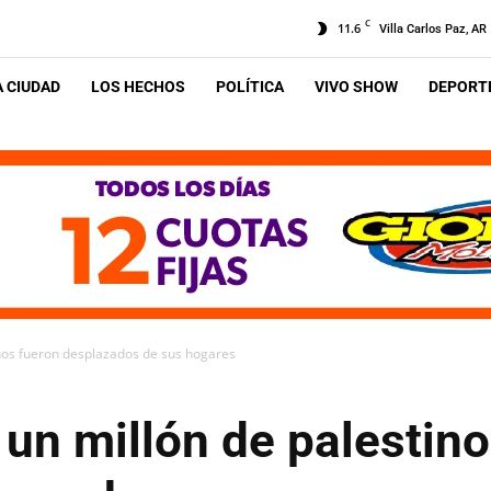
C
11.6
Villa Carlos Paz, AR
A CIUDAD
LOS HECHOS
POLÍTICA
VIVO SHOW
DEPORTE
inos fueron desplazados de sus hogares
 un millón de palestin