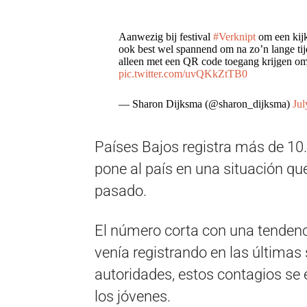
Aanwezig bij festival
#Verknipt
om een kijk
ook best wel spannend om na zo’n lange tij
alleen met een QR code toegang krijgen omda
pic.twitter.com/uvQKkZtTB0
— Sharon Dijksma (@sharon_dijksma)
Jul
Países Bajos registra más de 10.
pone al país en una situación q
pasado.
El número corta con una tendenci
venía registrando en las última
autoridades, estos contagios se
los jóvenes.