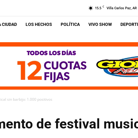
C
15.5
Villa Carlos Paz, AR
A CIUDAD
LOS HECHOS
POLÍTICA
VIVO SHOW
DEPORTE
al sin barbijo: 1.000 positivos
ento de festival musica