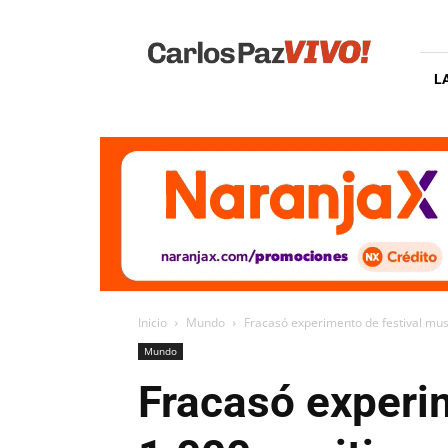
Carlos
Paz
Vivo
L
Inicio
Mundo
Fracasó experimento de festival music
Mundo
Fracasó experim