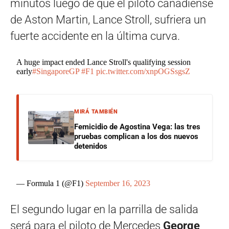
minutos luego de que el piloto canadiense
de Aston Martin, Lance Stroll, sufriera un
fuerte accidente en la última curva.
A huge impact ended Lance Stroll's qualifying session
early
#SingaporeGP
#F1
pic.twitter.com/xnpOGSsgsZ
MIRÁ TAMBIÉN
Femicidio de Agostina Vega: las tres
pruebas complican a los dos nuevos
detenidos
— Formula 1 (@F1)
September 16, 2023
El segundo lugar en la parrilla de salida
será para el piloto de Mercedes
George