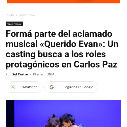
Inicio
Vivo Show
Vivo Show
Formá parte del aclamado
musical «Querido Evan»: Un
casting busca a los roles
protagónicos en Carlos Paz
Por
Sol Castro
-
19 enero, 2024
WhatsApp
+ Seguinos en Google