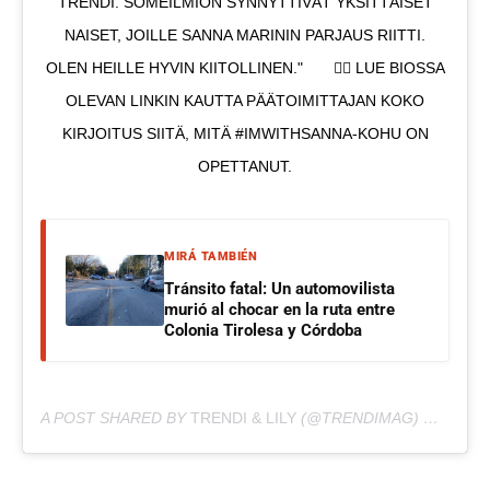
TRENDI. SOMEILMIÖN SYNNYTTIVÄT YKSITTÄISET
NAISET, JOILLE SANNA MARININ PARJAUS RIITTI.
OLEN HEILLE HYVIN KIITOLLINEN."⠀ ⠀ 👉🏼 LUE BIOSSA
OLEVAN LINKIN KAUTTA PÄÄTOIMITTAJAN KOKO
KIRJOITUS SIITÄ, MITÄ #IMWITHSANNA-KOHU ON
OPETTANUT.
MIRÁ TAMBIÉN
Tránsito fatal: Un automovilista
murió al chocar en la ruta entre
Colonia Tirolesa y Córdoba
A POST SHARED BY
TRENDI & LILY
(@TRENDIMAG) ON
OCT 