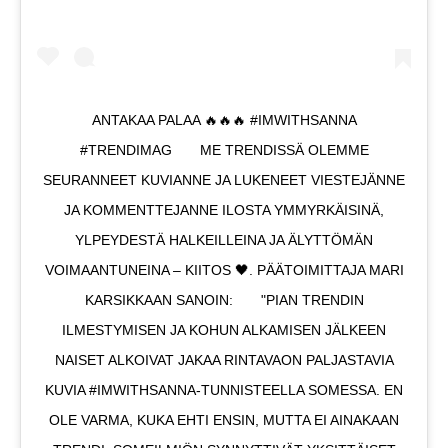
ANTAKAA PALAA 🔥🔥🔥 #IMWITHSANNA
#TRENDIMAG⠀ ⠀ ME TRENDISSÄ OLEMME
SEURANNEET KUVIANNE JA LUKENEET VIESTEJÄNNE
JA KOMMENTTEJANNE ILOSTA YMMYRKÄISINÄ,
YLPEYDESTÄ HALKEILLEINA JA ÄLYTTÖMÄN
VOIMAANTUNEINA – KIITOS 🖤. PÄÄTOIMITTAJA MARI
KARSIKKAAN SANOIN:⠀ ⠀ "PIAN TRENDIN
ILMESTYMISEN JA KOHUN ALKAMISEN JÄLKEEN
NAISET ALKOIVAT JAKAA RINTAVAON PALJASTAVIA
KUVIA #IMWITHSANNA-TUNNISTEELLA SOMESSA. EN
OLE VARMA, KUKA EHTI ENSIN, MUTTA EI AINAKAAN