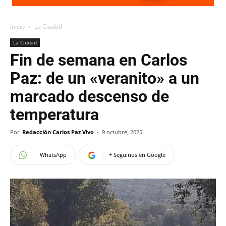
Inicio
La Ciudad
La Ciudad
Fin de semana en Carlos
Paz: de un «veranito» a un
marcado descenso de
temperatura
Por
Redacción Carlos Paz Vivo
-
9 octubre, 2025
WhatsApp
+ Seguinos en Google