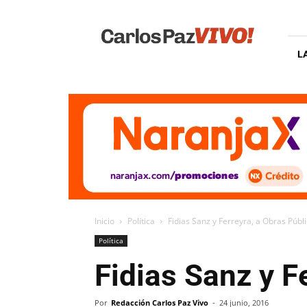
Carlos
Paz
Vivo
L
Inicio
Política
Fidias Sanz y Ferreyra, a Obras Públ
Política
Fidias Sanz y F
Por
Redacción Carlos Paz Vivo
-
24 junio, 2016