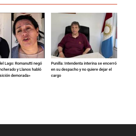
del Lago: Romanutti negó
Punilla: Intendenta interina se encerró
ncherado y Llanos habló
en su despacho y no quiere dejar el
nsición demorada»
cargo