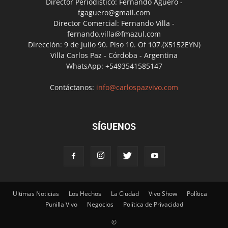
Director Periodístico: Fernando Agüero -
fgaguero@gmail.com
Director Comercial: Fernando Villa -
fernando.villa@fmazul.com
Dirección: 9 de Julio 90. Piso 10. Of 107.(X5152EYN)
Villa Carlos Paz - Córdoba - Argentina
WhatsApp: +5493541585147
Contáctanos:
info@carlospazvivo.com
SÍGUENOS
Ultimas Noticias
Los Hechos
La Ciudad
Vivo Show
Política
Punilla Vivo
Negocios
Política de Privacidad
©