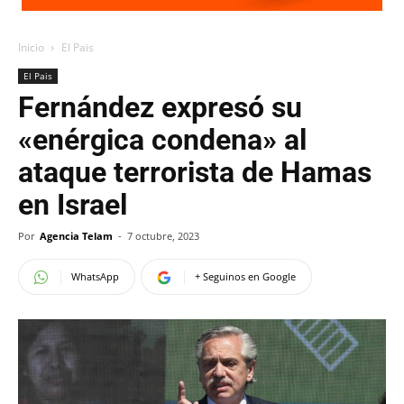
Inicio
El Pais
El Pais
Fernández expresó su
«enérgica condena» al
ataque terrorista de Hamas
en Israel
Por
Agencia Telam
-
7 octubre, 2023
WhatsApp
+ Seguinos en Google