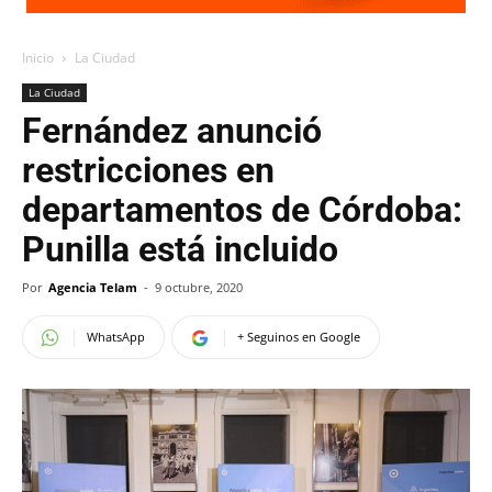
Inicio
La Ciudad
La Ciudad
Fernández anunció
restricciones en
departamentos de Córdoba:
Punilla está incluido
Por
Agencia Telam
-
9 octubre, 2020
WhatsApp
+ Seguinos en Google