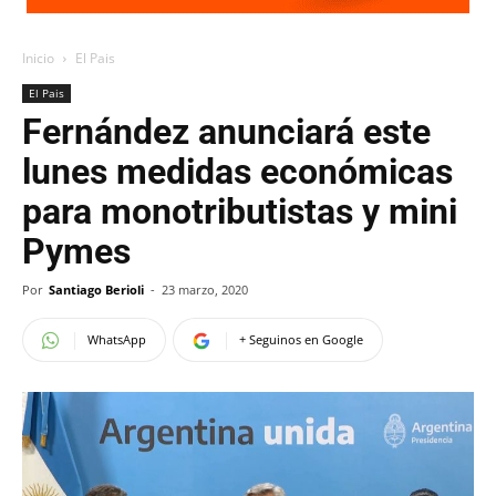
Inicio
El Pais
El Pais
Fernández anunciará este
lunes medidas económicas
para monotributistas y mini
Pymes
Por
Santiago Berioli
-
23 marzo, 2020
WhatsApp
+ Seguinos en Google