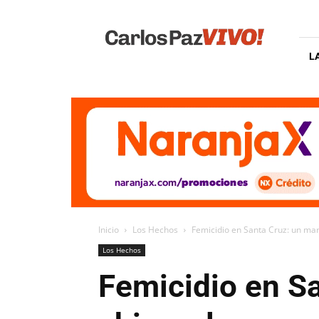
Carlos
Paz
Vivo
L
Inicio
Los Hechos
Femicidio en Santa Cruz: un mar
Los Hechos
Femicidio en S