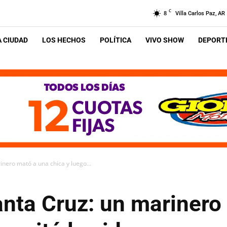
C
8
Villa Carlos Paz, AR
A CIUDAD
LOS HECHOS
POLÍTICA
VIVO SHOW
DEPORTE
inero mató a una chica y luego...
anta Cruz: un marinero