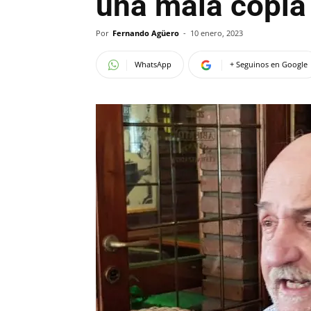
una mala copia
Por
Fernando Agüero
-
10 enero, 2023
WhatsApp
+ Seguinos en Google