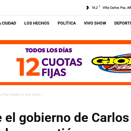
C
18.2
Villa Carlos Paz, A
A CIUDAD
LOS HECHOS
POLÍTICA
VIVO SHOW
DEPORTE
os Paz Unido es una mala...
e el gobierno de Carlo