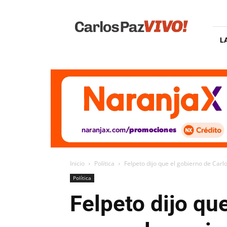
Carlos
Paz
Vivo
L
Inicio
Política
Felpeto dijo que el gobierno de Carl
Política
Felpeto dijo qu