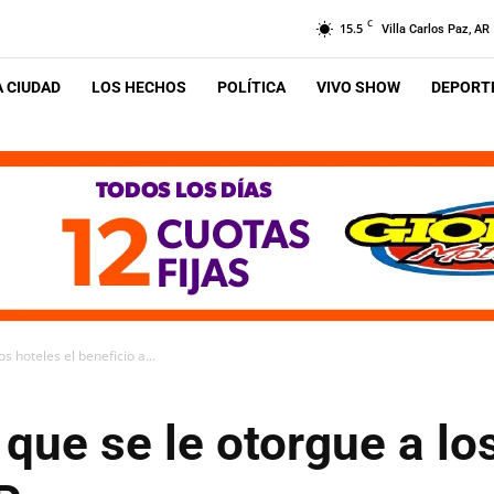
C
15.5
Villa Carlos Paz, AR
A CIUDAD
LOS HECHOS
POLÍTICA
VIVO SHOW
DEPORTE
 hoteles el beneficio a...
ue se le otorgue a los