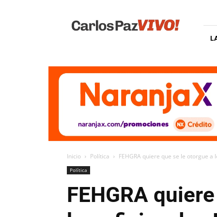
Carlos
Paz
Vivo
L
Inicio
Política
FEHGRA quiere que se le otorgue a los
Política
FEHGRA quiere q