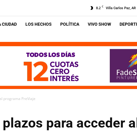
C
8.2
Villa Carlos Paz, AR
A CIUDAD
LOS HECHOS
POLÍTICA
VIVO SHOW
DEPORTE
 al programa PreViaje
 plazos para acceder 