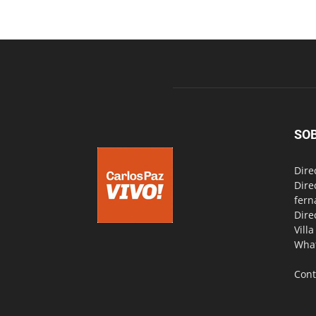
SO
Dire
Dire
fern
Dire
Vill
Wha
Cont