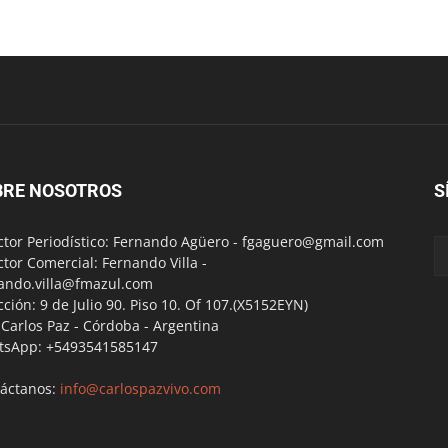
BRE NOSOTROS
S
ctor Periodístico: Fernando Agüero -
fgaguero@gmail.com
ctor Comercial: Fernando Villa -
ando.villa@fmazul.com
cción: 9 de Julio 90. Piso 10. Of 107.(X5152EYN)
a Carlos Paz - Córdoba - Argentina
tsApp: +5493541585147
áctanos:
info@carlospazvivo.com