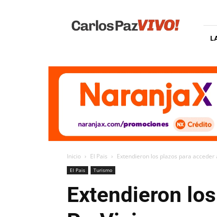
Carlos
Paz
Vivo
L
Inicio
El Pais
Extendieron los plazos para acceder
El Pais
Turismo
Extendieron los