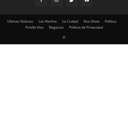
Ultimas Noticias
Los Hechos
La Ciudad
Vivo Show
Política
Punilla Vivo
Negocios
Política de Privacidad
©