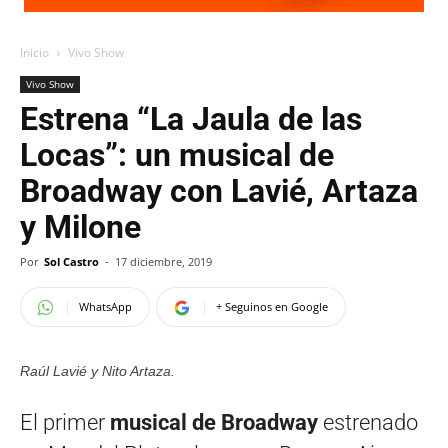
Inicio
Vivo Show
Vivo Show
Estrena “La Jaula de las
Locas”: un musical de
Broadway con Lavié, Artaza
y Milone
Por
Sol Castro
-
17 diciembre, 2019
WhatsApp
+ Seguinos en Google
Raúl Lavié y Nito Artaza.
El primer
musical de Broadway
estrenado