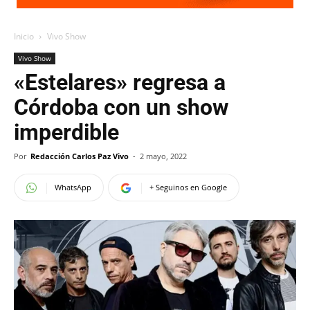
Inicio
Vivo Show
Vivo Show
«Estelares» regresa a
Córdoba con un show
imperdible
Por
Redacción Carlos Paz Vivo
-
2 mayo, 2022
WhatsApp
+ Seguinos en Google