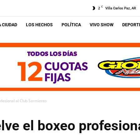
C
2
Villa Carlos Paz, AR
A CIUDAD
LOS HECHOS
POLÍTICA
VIVO SHOW
DEPORTE
ofesional al Club Sarmiento
lve el boxeo profesiona