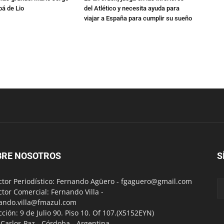
pá de Lio
del Atlético y necesita ayuda para
viajar a España para cumplir su sueño
BRE NOSOTROS
S
ctor Periodístico: Fernando Agüero -
fgaguero@gmail.com
ctor Comercial: Fernando Villa -
ando.villa@fmazul.com
cción: 9 de Julio 90. Piso 10. Of 107.(X5152EYN)
a Carlos Paz - Córdoba - Argentina