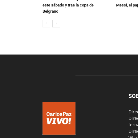
este sábado y trae la copa de
Messi, el pa
Belgrano
SO
Dire
Dire
fern
Dire
Vill