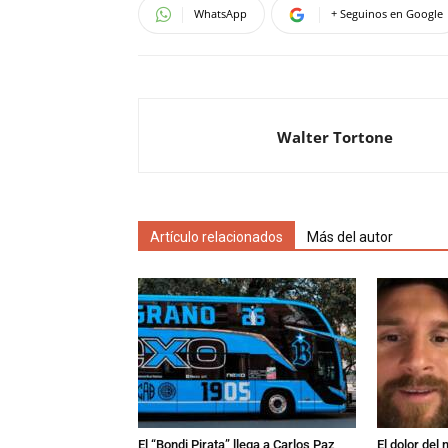
WhatsApp
+ Seguinos en Google
Walter Tortone
Artículo relacionados
Más del autor
El “Bondi Pirata” llega a Carlos Paz
El dolor del