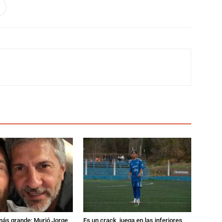
 más grande: Murió Jorge
Es un crack, juega en las inferiores