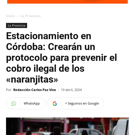
Inicio
La Provincia
La Provincia
Estacionamiento en
Córdoba: Crearán un
protocolo para prevenir el
cobro ilegal de los
«naranjitas»
Por
Redacción Carlos Paz Vivo
-
10 abril, 2024
WhatsApp
+ Seguinos en Google