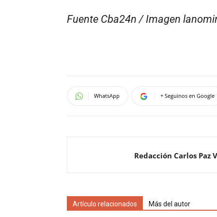
Fuente Cba24n / Imagen lanomi
WhatsApp
+ Seguinos en Google
Redacción Carlos Paz 
Artículo relacionados
Más del autor