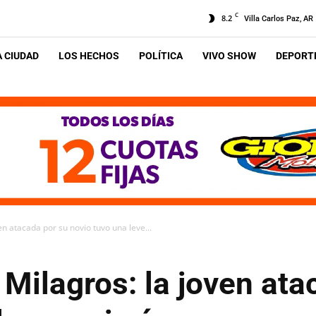
C
8.2
Villa Carlos Paz, AR
A CIUDAD
LOS HECHOS
POLÍTICA
VIVO SHOW
DEPORTE
n atacada por su novio tuvo una leve...
Milagros: la joven ata