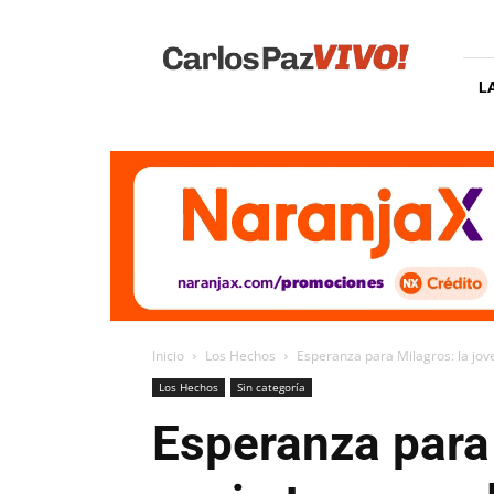
Carlos
Paz
Vivo
L
Inicio
Los Hechos
Esperanza para Milagros: la jove
Los Hechos
Sin categoría
Esperanza para 