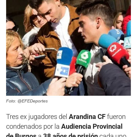
Foto: @EFEDeportes
Tres ex jugadores del
Arandina CF
fueron
condenados por la
Audiencia Provincial
de Burgos
a
38 años de prisión
cada uno