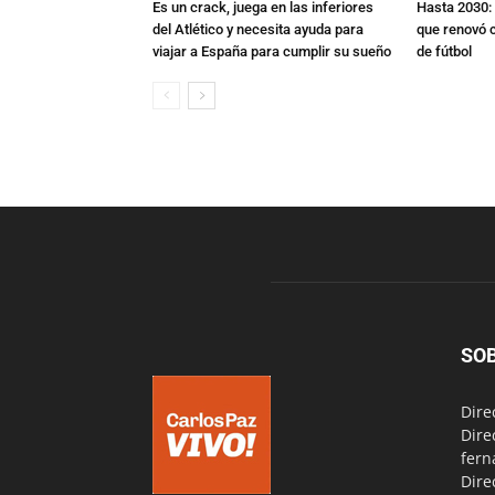
Es un crack, juega en las inferiores
Hasta 2030: 
del Atlético y necesita ayuda para
que renovó c
viajar a España para cumplir su sueño
de fútbol
SO
Dire
Dire
fern
Dire