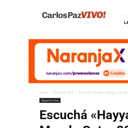
Carlos
Paz
Vivo
L
Inicio
Deporte Vivo
Escuchá «Hayya Hayya», la ca
Deporte Vivo
Escuchá «Hayya