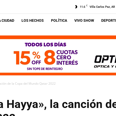
C
11.6
Villa Carlos Paz, AR
A CIUDAD
LOS HECHOS
POLÍTICA
VIVO SHOW
DEPORTE
nción de la Copa del Mundo Qatar 2022
 Hayya», la canción de