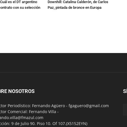
Cuál es el DT argentino
Downhill: Catalina Calderón, de Carlos
ontrato con su selección
Paz, pintada de bronce en Europa
BRE NOSOTROS
S
ctor Periodístico: Fernando Agüero -
fgaguero@gmail.com
ctor Comercial: Fernando Villa -
ando.villa@fmazul.com
cción: 9 de Julio 90. Piso 10. Of 107.(X5152EYN)