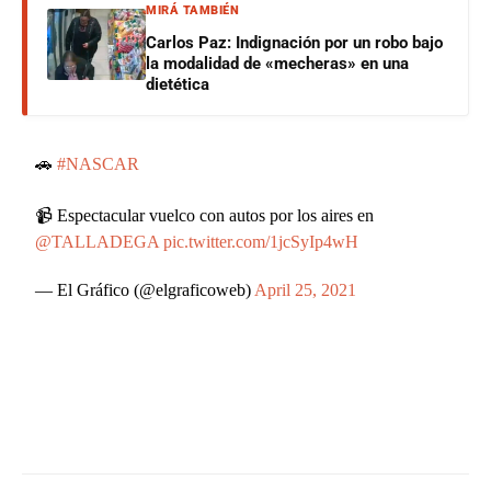
MIRÁ TAMBIÉN
Carlos Paz: Indignación por un robo bajo
la modalidad de «mecheras» en una
dietética
🚗
#NASCAR
📹 Espectacular vuelco con autos por los aires en
@TALLADEGA
pic.twitter.com/1jcSyIp4wH
— El Gráfico (@elgraficoweb)
April 25, 2021