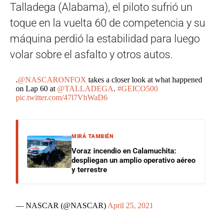
Talladega (Alabama), el piloto sufrió un
toque en la vuelta 60 de competencia y su
máquina perdió la estabilidad para luego
volar sobre el asfalto y otros autos.
.
@NASCARONFOX
takes a closer look at what happened
on Lap 60 at
@TALLADEGA
.
#GEICO500
pic.twitter.com/47l7VhWaD6
MIRÁ TAMBIÉN
Voraz incendio en Calamuchita:
despliegan un amplio operativo aéreo
y terrestre
— NASCAR (@NASCAR)
April 25, 2021