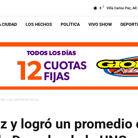
C
8
Villa Carlos Paz, AR
A CIUDAD
LOS HECHOS
POLÍTICA
VIVO SHOW
DEPORTE
io casi perfecto en la...
z y logró un promedio 