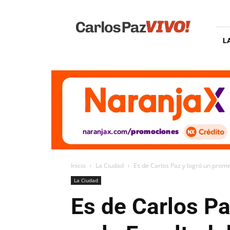
Carlos
Paz
Vivo
L
Inicio
La Ciudad
Es de Carlos Paz y logró un promed
La Ciudad
Es de Carlos Pa