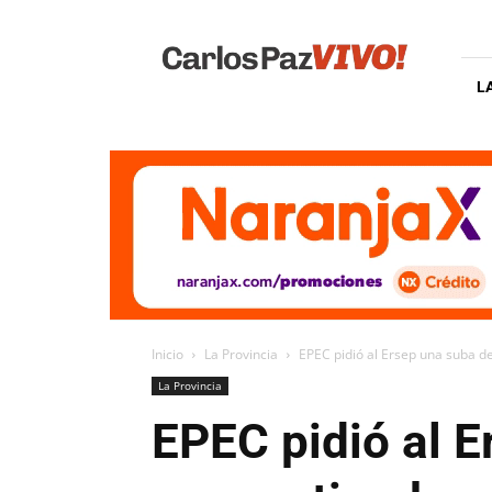
Carlos
Paz
Vivo
L
Inicio
La Provincia
EPEC pidió al Ersep una suba de
La Provincia
EPEC pidió al E