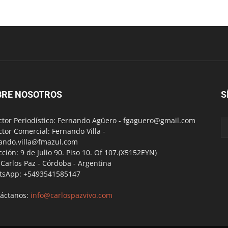
BRE NOSOTROS
S
ctor Periodístico: Fernando Agüero -
fgaguero@gmail.com
ctor Comercial: Fernando Villa -
ando.villa@fmazul.com
cción: 9 de Julio 90. Piso 10. Of 107.(X5152EYN)
a Carlos Paz - Córdoba - Argentina
tsApp: +5493541585147
áctanos:
info@carlospazvivo.com