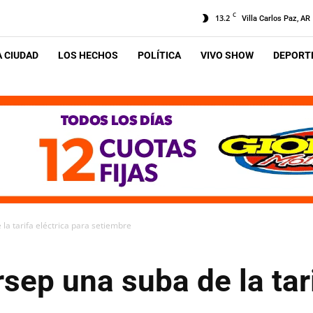
C
13.2
Villa Carlos Paz, AR
A CIUDAD
LOS HECHOS
POLÍTICA
VIVO SHOW
DEPORTE
 la tarifa eléctrica para setiembre
rsep una suba de la tari