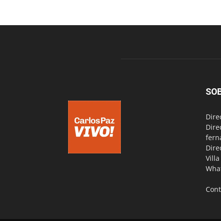
SO
Dire
Dire
fern
Dire
Vill
Wha
Cont