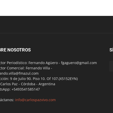
BRE NOSOTROS
S
ctor Periodístico: Fernando Agüero -
fgaguero@gmail.com
ctor Comercial: Fernando Villa -
ando.villa@fmazul.com
cción: 9 de Julio 90. Piso 10. Of 107.(X5152EYN)
a Carlos Paz - Córdoba - Argentina
tsApp: +5493541585147
áctanos:
info@carlospazvivo.com