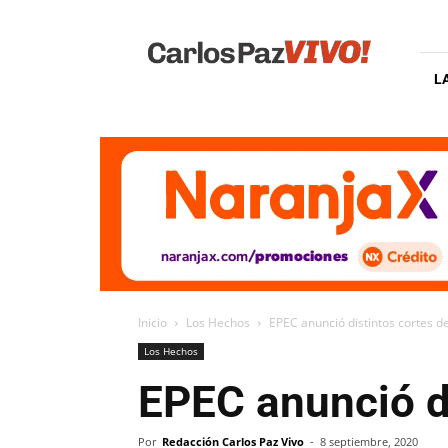
Carlos
Paz
Vivo
L
Inicio
Los Hechos
EPEC anunció distintos cortes d
Los Hechos
EPEC anunció di
Por
Redacción Carlos Paz Vivo
-
8 septiembre, 2020