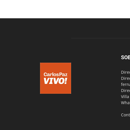
SO
Dire
Dire
fern
Dire
Vill
Wha
Cont