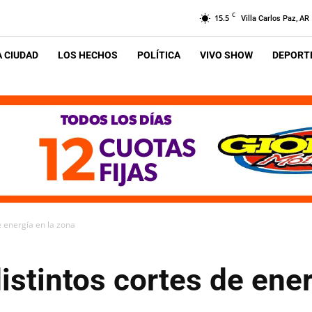
C
15.5
Villa Carlos Paz, AR
A CIUDAD
LOS HECHOS
POLÍTICA
VIVO SHOW
DEPORTE
e energía en la zona
stintos cortes de ener