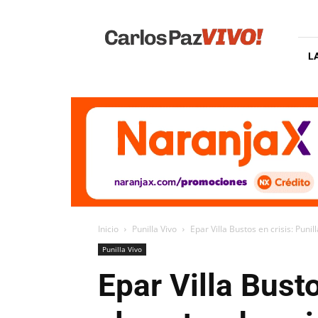
Carlos
Paz
Vivo
L
Inicio
Punilla Vivo
Epar Villa Bustos en crisis: Punil
Punilla Vivo
Epar Villa Busto