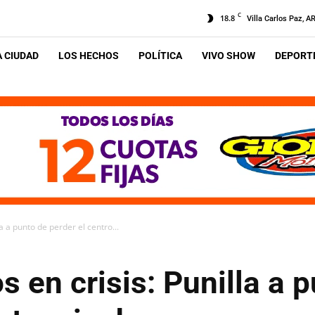
C
18.8
Villa Carlos Paz, A
A CIUDAD
LOS HECHOS
POLÍTICA
VIVO SHOW
DEPORTE
la a punto de perder el centro...
s en crisis: Punilla a 