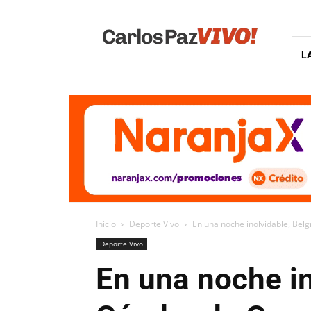
Carlos
Paz
Vivo
L
Inicio
Deporte Vivo
En una noche inolvidable, Bel
Deporte Vivo
En una noche in