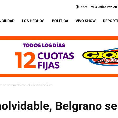
C
14.9
Villa Carlos Paz, AR
A CIUDAD
LOS HECHOS
POLÍTICA
VIVO SHOW
DEPORTE
grano se quedó con el Cóndor de Oro
olvidable, Belgrano se