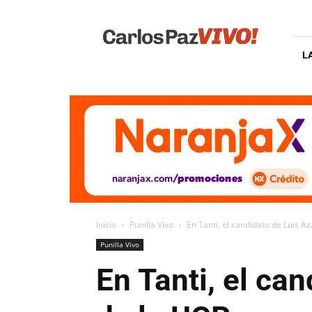
Carlos
Paz
Vivo
L
Inicio
Punilla Vivo
En Tanti, el candidato de Luis Aza
Punilla Vivo
En Tanti, el ca