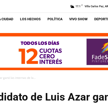
C
17.1
Villa Carlos Paz, A
A CIUDAD
LOS HECHOS
POLÍTICA
VIVO SHOW
DEPORTE
r ganó las internas de la...
ndidato de Luis Azar ga