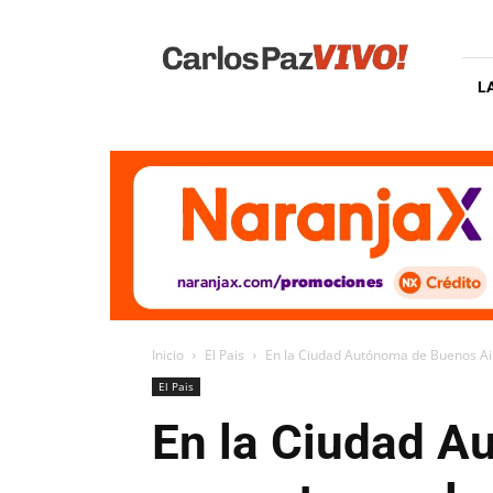
Carlos
Paz
Vivo
L
Inicio
El Pais
En la Ciudad Autónoma de Buenos Air
El Pais
En la Ciudad A