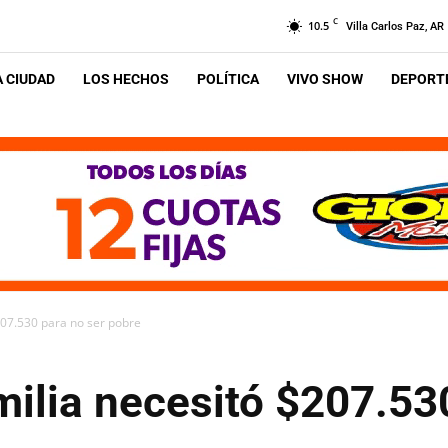
C
10.5
Villa Carlos Paz, AR
A CIUDAD
LOS HECHOS
POLÍTICA
VIVO SHOW
DEPORTE
207.530 para no ser pobre
milia necesitó $207.53