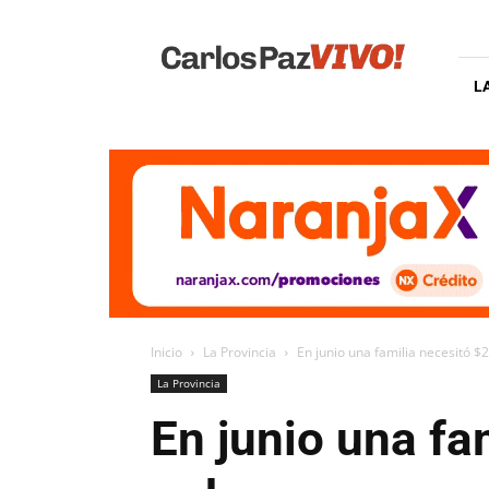
Carlos
Paz
Vivo
L
Inicio
La Provincia
En junio una familia necesitó $
La Provincia
En junio una fa