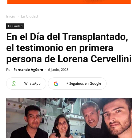
Inicio
La Ciudad
La Ciudad
En el Día del Transplantado,
el testimonio en primera
persona de Lorena Cervellini
Por
Fernando Agüero
-
6 junio, 2023
WhatsApp
+ Seguinos en Google